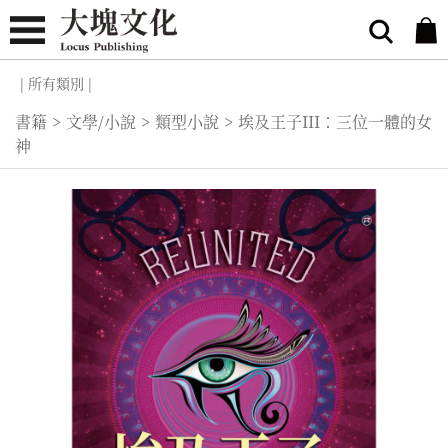
| 所有類別 |
書籍
>
文學/小說
>
類型小說
>
埃及王子III：三位一體的女
神