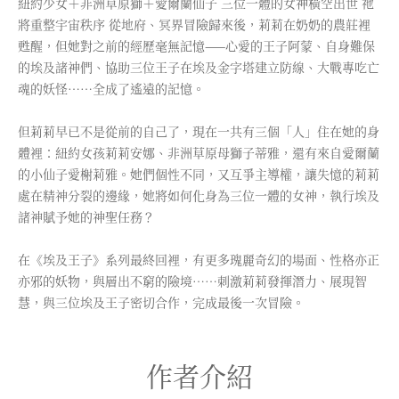
紐約少女＋非洲草原獅＋愛爾蘭仙子 三位一體的女神橫空出世 祂
將重整宇宙秩序 從地府、冥界冒險歸來後，莉莉在奶奶的農莊裡
甦醒，但她對之前的經歷毫無記憶——心愛的王子阿蒙、自身難保
的埃及諸神們、協助三位王子在埃及金字塔建立防線、大戰專吃亡
魂的妖怪……全成了遙遠的記憶。
但莉莉早已不是從前的自己了，現在一共有三個「人」住在她的身
體裡：紐約女孩莉莉安娜、非洲草原母獅子蒂雅，還有來自愛爾蘭
的小仙子愛榭莉雅。她們個性不同，又互爭主導權，讓失憶的莉莉
處在精神分裂的邊緣，她將如何化身為三位一體的女神，執行埃及
諸神賦予她的神聖任務？
在《埃及王子》系列最終回裡，有更多瑰麗奇幻的場面、性格亦正
亦邪的妖物，與層出不窮的險境……刺激莉莉發揮潛力、展現智
慧，與三位埃及王子密切合作，完成最後一次冒險。
作者介紹