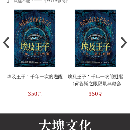
卷，欲罷不能。──《VOYA雜誌》
埃及王子：千年一次的甦醒
埃及王子：千年一次的甦醒
（荷魯斯之眼限量典藏套
組）
350
350
元
元