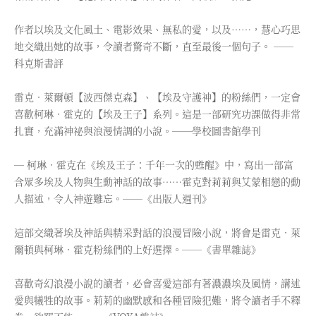
作者以埃及文化風土、電影效果、無私的愛，以及……，慧心巧思
地交織出她的故事，令讀者驚奇不斷，直至最後一個句子。 ──
科克斯書評
雷克．萊爾頓【波西傑克森】、【埃及守護神】的粉絲們，一定會
喜歡柯琳．霍克的【埃及王子】系列。這是一部研究功課做得非常
扎實，充滿神祕與浪漫情調的小說。──學校圖書館學刊
─ 柯琳．霍克在《埃及王子：千年一次的甦醒》中，寫出一部富
含眾多埃及人物與生動神話的故事……霍克對莉莉與艾蒙相戀的動
人描述，令人神遊難忘。──《出版人週刊》
這部交織著埃及神話與精采對話的浪漫冒險小說，將會是雷克．萊
爾頓與柯琳．霍克粉絲們的上好選擇。──《書單雜誌》
喜歡奇幻浪漫小說的讀者，必會喜愛這部有著濃濃埃及風情，講述
愛與犧牲的故事。莉莉的幽默感和各種冒險犯難，將令讀者手不釋