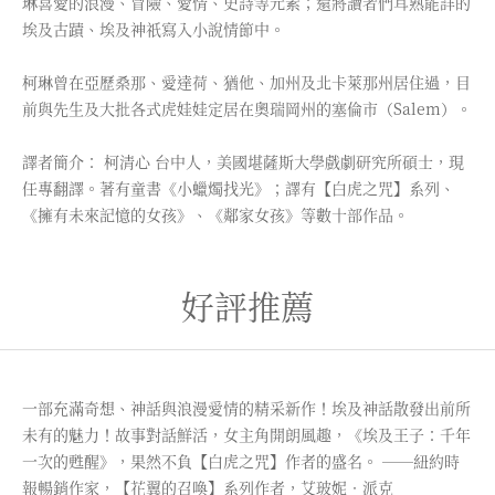
琳喜愛的浪漫、冒險、愛情、史詩等元素；還將讀者們耳熟能詳的
埃及古蹟、埃及神祇寫入小說情節中。
柯琳曾在亞歷桑那、愛達荷、猶他、加州及北卡萊那州居住過，目
前與先生及大批各式虎娃娃定居在奧瑞岡州的塞倫市（Salem）。
譯者簡介： 柯清心 台中人，美國堪薩斯大學戲劇研究所碩士，現
任專翻譯。著有童書《小蠟燭找光》；譯有【白虎之咒】系列、
《擁有未來記憶的女孩》、《鄰家女孩》等數十部作品。
好評推薦
一部充滿奇想、神話與浪漫愛情的精采新作！埃及神話散發出前所
未有的魅力！故事對話鮮活，女主角開朗風趣，《埃及王子：千年
一次的甦醒》，果然不負【白虎之咒】作者的盛名。 ──紐約時
報暢銷作家，【花翼的召喚】系列作者，艾玻妮．派克