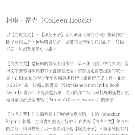
柯琳．霍克（Colleen Houck）
以【白虎之咒】、【埃及王子】系列躋身《紐約時報》暢銷作家。
除了寫作之外，柯琳嗜書如命，喜愛的文學類型包括動作、冒險、
奇幻、科幻及羅曼史小說。
【白虎之咒】是柯琳的首部系列作品。第一集《預言中的少女》獲
得文學讚譽與極佳的電子書銷售成績；這部由她自費出版的電子
書，在Kindle的青少年小說暢銷排行榜上雄踞榜首達七週，並進
入2010年新一代獨立圖書獎（Next Generation Indie Book
Award）青少年小說決選名單。系列的第二集《尋找風的聖物》更
獲得家長評選金牌獎（Parents' Choice Awards）的殊榮。
【白虎之咒】的改編電影由印度導演夏克哈．卡帕（shekhar
kapur）執導，全球書迷熱切期待中。 在書寫【白虎之咒】第五集
的之餘，柯琳構思了另一部系列小說【埃及王子】。新系列保有柯