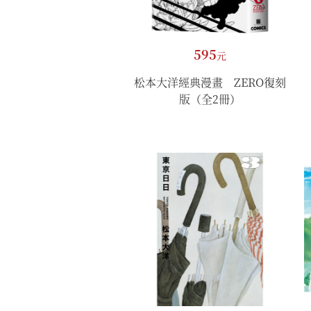
595
元
松本大洋經典漫畫 ZERO復刻
版（全2冊）