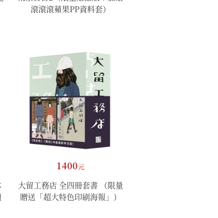
滾滾滾蘋果PP資料套）
1400
元
本
大留工務店 全四冊套書 （限量
讀
贈送「超大特色印刷海報」）