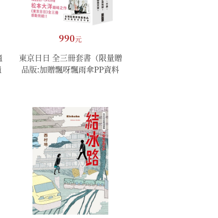
990
元
隨
東京日日 全三冊套書（限量贈
隨
品版:加贈飄呀飄雨傘PP資料
套)