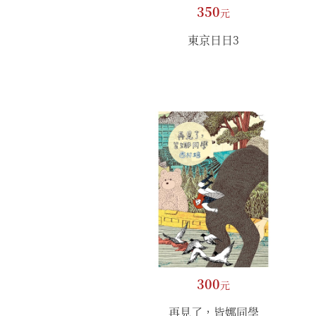
350
元
東京日日3
300
元
再見了，皆娜同學