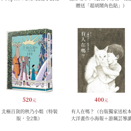
贈送「超胡鬧角色貼」）
520
400
元
元
北極百貨的秋乃小姐（特裝
有人在嗎？（台版獨家送松
版，全2集）
大洋畫作小海報＋游珮芸導
專文）