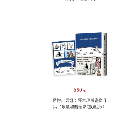
650
元
動物走馬燈：藤本理漫畫傑作
集（限量加贈全彩超Q貼紙）