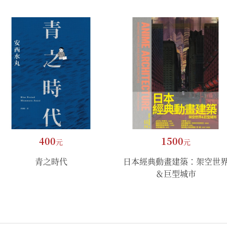
400
1500
元
元
青之時代
日本經典動畫建築：架空世
＆巨型城市