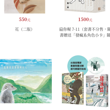
550
1500
元
元
花（二版）
扁你喔 7-11（套書不分售，
書贈送「發瘋系角色小卡」
機4選2 )