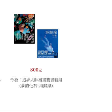
800
元
界
今敏：造夢大師漫畫雙書套組
（夢的化石+海歸線）