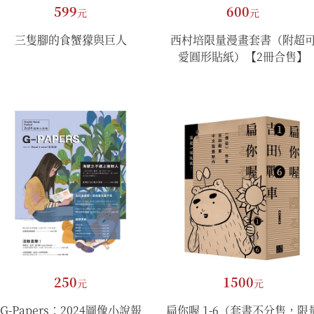
599
600
元
元
三隻腳的食蟹獴與巨人
西村培限量漫畫套書（附超
愛圓形貼紙）【2冊合售】
250
1500
元
元
G-Papers：2024圖像小說報
扁你喔 1-6（套書不分售，限