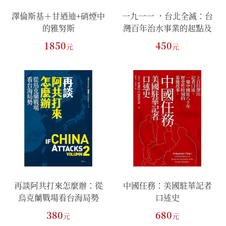
澤倫斯基＋甘迺迪+硝煙中
一九一一 ，台北全滅：台
的雅努斯
灣百年治水事業的起點及
你不可不知的重大水利故
1850
450
元
元
事
再談阿共打來怎麼辦：從
中國任務：美國駐華記者
烏克蘭戰場看台海局勢
口述史
380
680
元
元