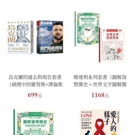
烏克蘭的過去與現在套書
維達利系列套書（圖解貨
（硝煙中的雅努斯+澤倫斯
幣簡史＋世界文字圖解簡
基）
史）
699
1168
元
元