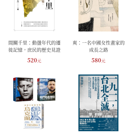
間關千里：動盪年代的遷
爽：一名中國女性畫家的
徙記憶，庶民的歷史見證
成長之路
520
580
元
元