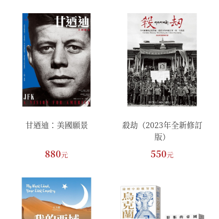
甘迺迪：美國願景
殺劫（2023年全新修訂
版）
880
550
元
元