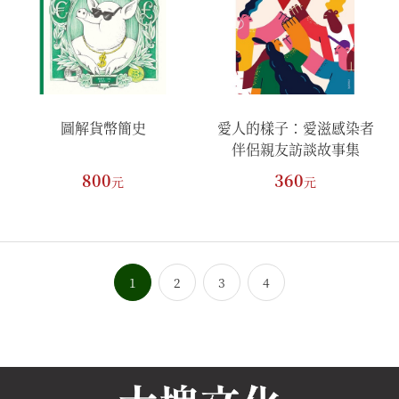
圖解貨幣簡史
愛人的樣子：愛滋感染者
伴侶親友訪談故事集
800
360
元
元
1
2
3
4