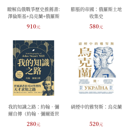
瞭解烏俄戰爭歷史推薦書:
膨脹的帝國：俄羅斯土地
澤倫斯基+烏克蘭+俄羅斯
收集史
910
580
元
元
我的知識之路：約翰．彌
硝煙中的雅努斯：烏克蘭
爾自傳（約翰．彌爾逝世
150週年紀念版）
280
520
元
元