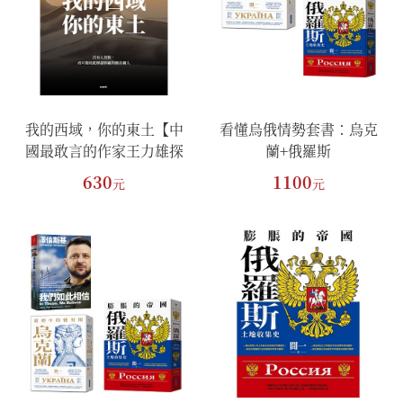
我的西域，你的東土【中
看懂烏俄情勢套書：烏克
國最敢言的作家王力雄探
蘭+俄羅斯
索新疆議題經典著
630
1100
元
元