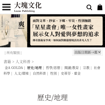
| 所有類別 |
書籍
>
人文科普
>
金A GOLDA
|
歷史/地理
|
哲學/思想
|
閱讀/教育
|
宗教
|
社會
科學
|
人文/環境
|
自然科普
|
性別
|
史蒂芬．霍金
歷史/地理