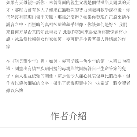
如果有天母親告訴你，未曾謀面的親生父親是個得過諾貝爾獎的天
才，那壓力會有多大？如果在無數次的智力測驗與教學課程後，你
仍然沒有顯現出傑出天賦，那該怎麼辦？如果你發現自己原來活在
謊言之中，而黑暗的真相卻遠遠超乎想像，你該如何是好？ 我們
來自何方是否真的如此重要？ 北歐作家向來喜愛撰寫驚悚題材小
說，冰島當代暢銷女作家如茵．麥可斯是少數著墨人性情感的作
家。
在《諾貝爾少年》裡，如茵．麥可斯採主角少年的第一人稱口吻撰
述，刻畫出有精神疾病困擾的母親與試圖解答自己生命答案的兒
子，兩人相互依賴的關係。這是個令人痛心且哀傷無比的故事，但
作者以優美細膩的文字，帶出了悲慘現實中的一抹希望，將令讀者
難以忘懷。
作者介紹