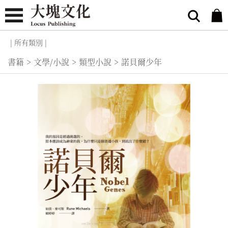
| 所有類別 |
書籍
>
文學/小說
>
類型小說
>
諾貝爾少年