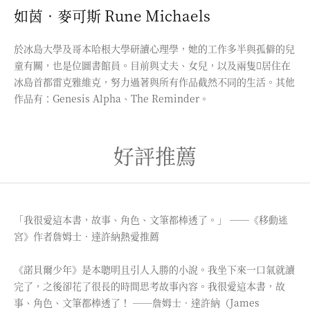
如茵．麥可斯 Rune Michaels
於冰島大學及哥本哈根大學研讀心理學，她的工作多半與孤僻的兒
童有關，也是位圖書館員。目前與丈夫、女兒，以及兩隻居住在
冰島首都雷克雅維克，努力過著與所有作品截然不同的生活。其他
作品有：Genesis Alpha、The Reminder。
好評推薦
「我很愛這本書，故事、角色、文筆都棒透了。」 ──《移動迷
宮》作者詹姆士．達許納熱愛推薦
《諾貝爾少年》是本聰明且引人入勝的小說。我坐下來一口氣就讀
完了，之後卻花了很長的時間思考故事內容。我很愛這本書，故
事、角色、文筆都棒透了！ ──詹姆士．達許納（James