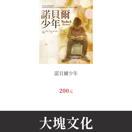
諾貝爾少年
200
元