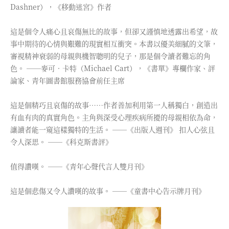
Dashner），《移動迷宮》作者
這是個令人痛心且哀傷無比的故事，但卻又謹慎地透露出希望，故
事中期待的心情與艱難的現實相互衝突。本書以優美細膩的文筆，
審視精神衰弱的母親與機智聰明的兒子，那是個令讀者難忘的角
色。 ──麥可．卡特（Michael Cart），《書單》專欄作家、評
論家、青年圖書館服務協會前任主席
這是個精巧且哀傷的故事……作者善加利用第一人稱獨白，創造出
有血有肉的真實角色。主角與深受心理疾病所擾的母親相依為命，
讓讀者能一窺這樣獨特的生活。 ──《出版人週刊》 扣人心弦且
令人深思。 ──《科克斯書評》
值得讚嘆。 ──《青年心聲代言人雙月刊》
這是個悲傷又令人讚嘆的故事。 ──《童書中心告示牌月刊》