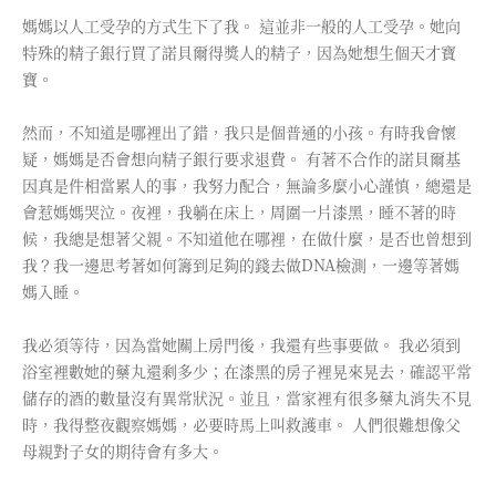
媽媽以人工受孕的方式生下了我。 這並非一般的人工受孕。她向
特殊的精子銀行買了諾貝爾得獎人的精子，因為她想生個天才寶
寶。
然而，不知道是哪裡出了錯，我只是個普通的小孩。有時我會懷
疑，媽媽是否會想向精子銀行要求退費。 有著不合作的諾貝爾基
因真是件相當累人的事，我努力配合，無論多麼小心謹慎，總還是
會惹媽媽哭泣。夜裡，我躺在床上，周圍一片漆黑，睡不著的時
候，我總是想著父親。不知道他在哪裡，在做什麼，是否也曾想到
我？我一邊思考著如何籌到足夠的錢去做DNA檢測，一邊等著媽
媽入睡。
我必須等待，因為當她關上房門後，我還有些事要做。 我必須到
浴室裡數她的藥丸還剩多少；在漆黑的房子裡晃來晃去，確認平常
儲存的酒的數量沒有異常狀況。並且，當家裡有很多藥丸消失不見
時，我得整夜觀察媽媽，必要時馬上叫救護車。 人們很難想像父
母親對子女的期待會有多大。