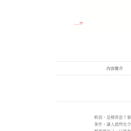
內容簡介
軟弱，是種罪惡？暴
案件。讓人錯愕也令