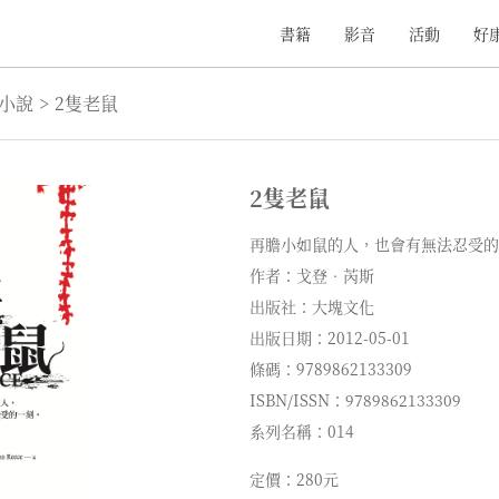
書籍
影音
活動
好
小說
>
2隻老鼠
2隻老鼠
再膽小如鼠的人，也會有無法忍受的
作者：戈登‧芮斯
出版社：大塊文化
出版日期：2012-05-01
條碼：9789862133309
ISBN/ISSN：9789862133309
系列名稱：014
定價：280元