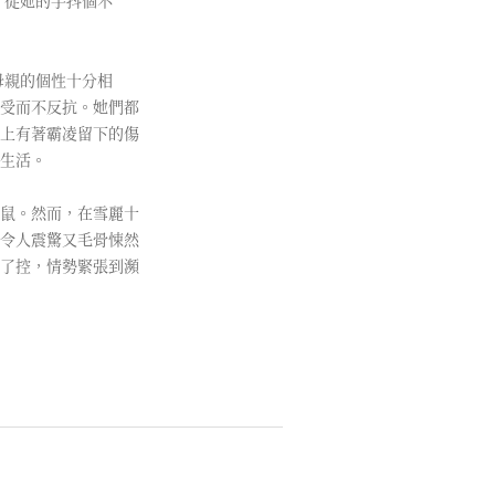
，從她的手抖個不
母親的個性十分相
受而不反抗。她們都
上有著霸凌留下的傷
生活。
鼠。然而，在雪麗十
令人震驚又毛骨悚然
了控，情勢緊張到瀕