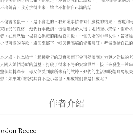
們按照他的吩咐去做，他就走，不會對我們怎麼樣。」 我不相信她的話
不出聲音，我分辨得出來，她也不相信自己講的話。
不傷害老鼠一下，是不會走的。我知道事情會有什麼樣的結果。 雪麗和
來順受的性格，她們行事低調、習慣隱藏於人後；她們膽小羞怯，慣於承
者。在經歷過一場身心俱疲的離婚官司後，一個失婚的中年女性，帶著臉
少得可憐的存款，避居至鄉下一幢與世隔絕的偏僻農莊，準備重拾自己的
身之處，以為這世上種種嚴苛的現實層面不會再侵擾到無力與之對抗的老
人闖入她們隱匿的堡壘，打破了得來不易的安寧世界。接下來發生一連串
整個翻轉過來，母女倆受到前所未有的試煉。她們的生活如脫韁野馬般失
想：如果她和媽媽其實不是小老鼠，那麼她們會是什麼呢？
作者介紹
don Reece