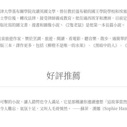
津大學基布爾學院攻讀英國文學，曾任教於溫布頓的國王學院學校和埃塞
士學位後，轉攻法律，接受律師養成教育。他住過西班牙和澳洲，目前定
版社寫的圖文書、漫畫和圖像小說。《2隻老鼠》是他第一本長篇小說。
美食旅遊作家，樂於烹調、旅遊、閱讀、看電影、聽音樂、散步，過簡單
版三本，譯作更多，包括《柳橙不是唯一的水果》、《黑暗中的人》、《
好評推薦
可擊的小說，讓人錯愕也令人滿足，它是那種讓你邊讀邊想「這故事當然
人難忘、氣氛十足，又叫人毛骨悚然。 ──蘇菲．漢娜（Sophie Han