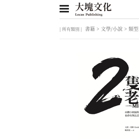
書籍
>
文學/小說
>
類型
| 所有類別 |