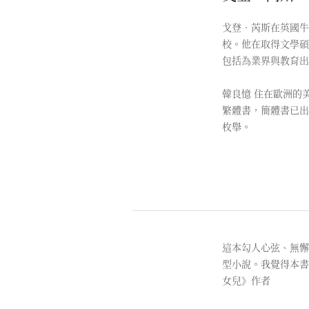
戈登．芮斯在英國牛
校。他在取得文學碩
包括為業界與教育出
韓良憶 住在歐洲的
繁體書，簡體書已出
枚舉。
這本勾人心弦、無懈
型小說。我覺得本書令
女兒》作者