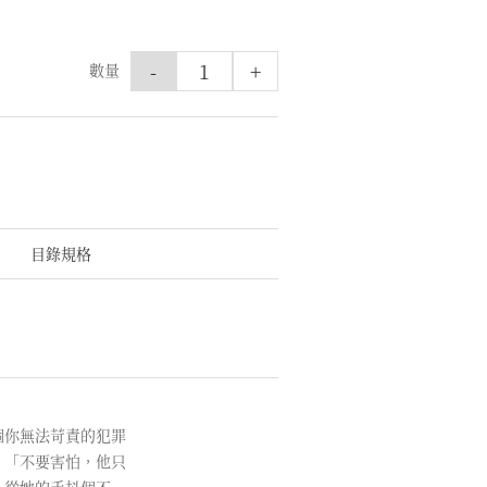
-
+
數量
目錄規格
個你無法苛責的犯罪
，「不要害怕，他只