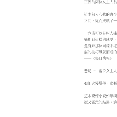
正因為兩位女主人翁
這本勾人心弦的青少
之間，從而成就了一
十六歲可以是叫人痛
捕捉到這樣的感受，
還有她那位同樣不堪
湛的技巧織就而成的
──《每日快報》
懸疑……兩位女主人
如細火慢燉般，緊張
這本驚悚小說如單獨
撼又滿意的結局，這