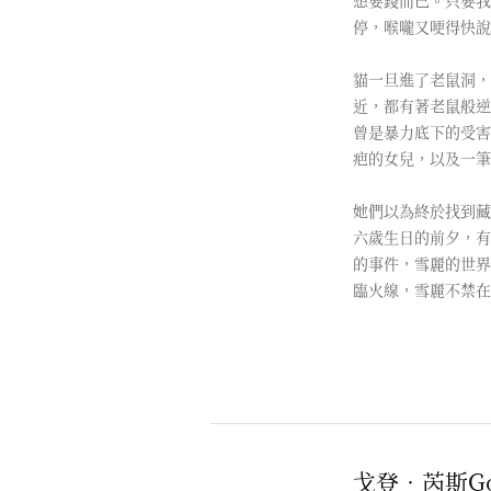
想要錢而己。只要我
停，喉嚨又哽得快說
貓一旦進了老鼠洞，
近，都有著老鼠般逆
曾是暴力底下的受害
疤的女兒，以及一筆
她們以為終於找到藏
六歲生日的前夕，有
的事件，雪麗的世界
臨火線，雪麗不禁在
戈登‧芮斯Gor