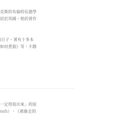
克斯的布倫特伍德學
居於英國。他的著作
的日子。著有十多本
如何煮狼》等，不勝
一定得寫出來」的原
nah），《被偷走的