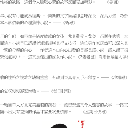
性格的缺陷，這個令人膽戰心驚的故事反而更加精彩。 ──《書商》
年小說有可能成為經典……芮斯的文字簡潔卻意味深長，深具力道，巧妙
本不落俗套的心理驚悚小說。 ──《衛報》
苦的年紀，如果你是過度敏感的女孩，尤其難受。戈登．芮斯在他第一本
而這本小說早已讓讀者連連讚嘆其行文技巧，這位男作家居然可以深入其
一擊的母親的內心……作者這本由內心出發的首部長篇小說，讓人讀了很
緊張氣氛中……這真是傑出的處女作小說。《2隻老鼠》肯定會是讓人爭
翁的性格之複雜之缺點重重，有趣到果真令人手不釋卷。 ──《地鐵報
的氣氛慢慢凝聚增強。 ──《每日郵報》
一顆簡單大方且完美無瑕的鑽石……嚴密聚焦又令人難忘的故事，一路直
顯示出只有差勁的作品才需要次要情節。 ──《星期日快報》