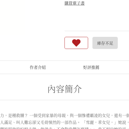
購買電子書
庫存不足
作者介紹
好評推薦
內容簡介
力，是種救贖？ 一個受到家暴的母親，與一個慘遭霸凌的女兒，還有一
人滿足、叫人難忘卻又毛骨悚然的一部作品。 「雪麗，乖女兒，」她說