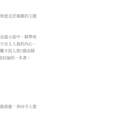
地遊走於複雜的主題
長篇小說中，精準地
少女主人翁的內心，
難不投入他實而精
相討論的一本書。
》
搗黃龍，奔向令人震