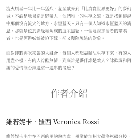
流火風暴一年比一年猛烈，甚至威脅到「比真實世界更好」的夢幻
城，不論是地鼠還是野蠻人，他們唯一的生存之道，就是找到傳說
中那個沒有流火的地方，永恆藍天。只有一個人知道永恆藍天的消
息，那就是位於邊緣城角族的血主黑貂，一個蔑視定居者的靈嗅
者，也是阿游姊姊被迫下嫁、卻又臨陣脫逃的對象。
面對即將再次來臨的大融合，每個人都想盡辦法生存下來，有的人
用盡心機，有的人冷酷無情，到底誰是夥伴誰是敵人？詠歎調和阿
游的愛情能否經過這一連串的考驗？
作者介紹
維若妮卡‧羅西 Veronica Rossi
維若妮卡出生在巴西的里約熱內盧，畢業於加州大學洛杉磯分校，