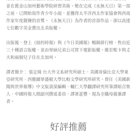
並在舊金山加州藝術學院研習美術。她在完成《永無天日》第一部
之前，已開始寫作青少年小說，並獲得太平洋西北作家協會與西南
作家年度競賽的首獎。《永無天日》為作者的首部作品，卻以高達
七位數字美金賣出北美版權。
出版後，登上《紐約時報》與《今日美國報》暢銷排行榜，售出近
三十種語言版權，並由華納兄弟公司買下電影版權。維若妮卡與丈
夫和兩個兒子住在北加州。
譯者簡介： 張定綺 台大外文系研究所碩士，美國哥倫比亞大學東
亞研究所、西雅圖華盛頓大學比較文學研究所研究。曾任《美國新
聞與世界報導》中文版資深編輯、輔仁大學翻譯研究所筆譯組召集
人、中國時報人間副刊撰述委員，譯著甚豐，現為全職母親兼譯
者。
好評推薦