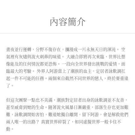
內容簡介
晝夜並行運轉，分野不復存在，瀰漫成一片永無天日的渾沌。 空
氣裡有灰燼與流火刺鼻的味道。 大融合即將再次來臨，世界比想
像能及的任何情況都更恐怖。 一段向全世界發出挑戰的愛情，面
臨最大的考驗。 外界人阿游當上了潮族的血主，定居者詠歎調扛
起一件不可能的任務。兩個來自截然不同世界的戀人，終於要重逢
了。
但這次團聚一點也不美滿，潮族對定居者出身的詠歎調並不友善，
甚至威脅到她的生命。隨著流火風暴日漸嚴重，部落生存也更加艱
難，詠歎調開始害怕，難道她獨自離開，留下阿游，會是解救他們
兩人唯一的出路？ 真實世界碎裂了，如同虛擬世界一般卡住不
動。