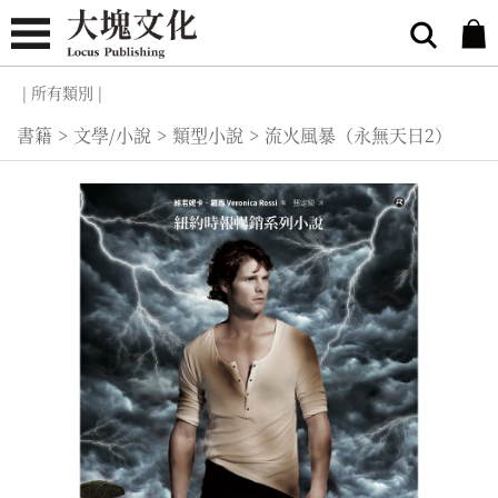
| 所有類別 |
書籍
>
文學/小說
>
類型小說
>
流火風暴（永無天日2）