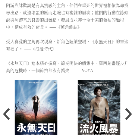
阿游與詠歎調是有真實感的主角，他們在垂死的世界裡相依為命找
尋出路，就連壞蛋的鋌而走險也有複雜的層次；他們的行動在詠歎
調與阿游基於良善的出發點，發展成並非十全十美的領袖的過程
中，構成有效的背景。 ——《號角雜誌》
受人喜愛的主角再次現身，新角色陸續登場，《永無天日》的書迷
有福了。 ——《浪漫時代》
《永無天日》這本精心撰寫、節奏明快的續集中，羅西刻畫逐步升
高的危機時，一個節拍都沒有錯失。 ——VOYA