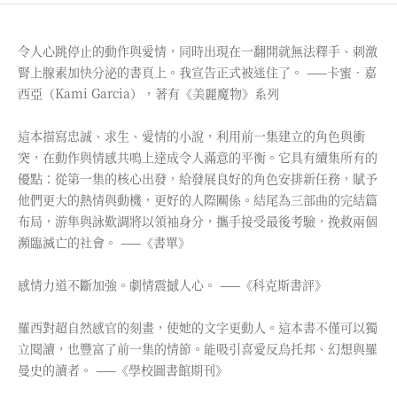
令人心跳停止的動作與愛情，同時出現在一翻開就無法釋手、刺激
腎上腺素加快分泌的書頁上。我宣告正式被迷住了。 ——卡蜜．嘉
西亞（Kami Garcia），著有《美麗魔物》系列
這本描寫忠誠、求生、愛情的小說，利用前一集建立的角色與衝
突，在動作與情感共鳴上達成令人滿意的平衡。它具有續集所有的
優點：從第一集的核心出發，給發展良好的角色安排新任務，賦予
他們更大的熱情與動機，更好的人際關係。結尾為三部曲的完結篇
布局，游隼與詠歎調將以領袖身分，攜手接受最後考驗，挽救兩個
瀕臨滅亡的社會。 ——《書單》
感情力道不斷加強。劇情震撼人心。 ——《科克斯書評》
羅西對超自然感官的刻畫，使她的文字更動人。這本書不僅可以獨
立閱讀，也豐富了前一集的情節。能吸引喜愛反烏托邦、幻想與羅
曼史的讀者。 ——《學校圖書館期刊》