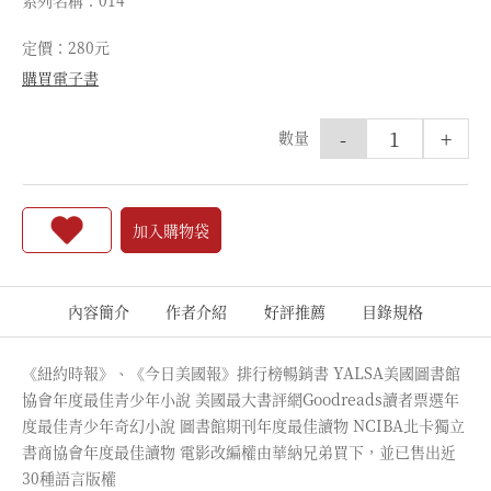
系列名稱：014
定價：280元
購買電子書
-
+
數量
加入購物袋
內容簡介
作者介紹
好評推薦
目錄規格
《紐約時報》、《今日美國報》排行榜暢銷書 YALSA美國圖書館
協會年度最佳青少年小說 美國最大書評網Goodreads讀者票選年
度最佳青少年奇幻小說 圖書館期刊年度最佳讀物 NCIBA北卡獨立
書商協會年度最佳讀物 電影改編權由華納兄弟買下，並已售出近
30種語言版權