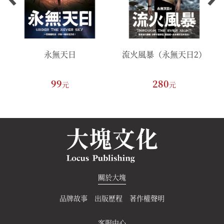
永無天日
流火風暴（永無天日2）
99
280
元
元
關於大塊
品牌故事
出版歷程
著作權聲明
客服中心