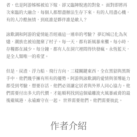
者，也是阿游姊姊被迫下嫁、卻又臨陣脫逃的對象。 面對即將再
次來臨的大融合，每個人都想盡辦法生存下來，有的人用盡心機，
有的人冷酷無情，到底誰是夥伴誰是敵人？
詠歎調和阿游的愛情能否經過這一連串的考驗？ 夢幻城已化為灰
燼，潮族也被迫拋棄了村子。每一天，都有新風暴來襲。每小時，
存糧都在減少。每分鐘，都有人在洞穴裡悶得快發瘋。永恆藍天，
是全人類唯一的希望。
但是，炭渣、浮力船、飛行方向，三樣關鍵東西，全在黑貂與黑斯
手中，他們幾乎擁有所有的優勢。阿游與詠歎調的愛情與領導能力
都受到考驗，想要存活，他們必須讓定居者與外界人同心協力。他
們需要付出多大的代價，才能順利找到這個遠離流火風暴威脅的最
後避風港，永遠廝守在一起。 世界需要他們。他們需要彼此。
作者介紹