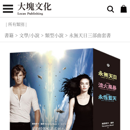
| 所有類別 |
書籍
>
文學/小說
>
類型小說
>
永無天日三部曲套書