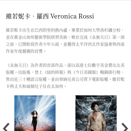
維若妮卡‧羅西 Veronica Rossi
維若妮卡出生在巴西的里約熱內盧，畢業於加州大學洛杉磯分校，
並在舊金山加州藝術學院研習美術。她在完成《永無天日》第一部
之前，已開始寫作青少年小說，並獲得太平洋西北作家協會與西南
作家年度競賽的首獎。
《永無天日》為作者的首部作品，卻以高達七位數字美金賣出北美
版權。出版後，登上《紐約時報》與《今日美國報》暢銷排行榜，
售出近三十種語言版權，並由華納兄弟公司買下電影版權。維若妮
卡與丈夫和兩個兒子住在北加州。