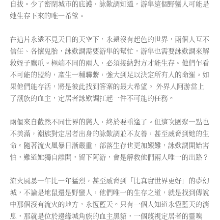
自拔。少了密閉城市的庇護，詠歎調知道，游隼這個野蠻人可能是
她生存下來的唯一希望。
在這片永遠不見天日的天空下，永遠沒有起色的世界，兩個人互不
信任、各懷鬼胎，詠歎調需要游隼的幫忙，游隼也需要詠歎調來解
救姪子鷹爪。極端不同的兩人，必須接納對方才能生存。他們乍看
不可能的盟約，產生一種聯繫，強大到足以決定所有人的命運。如
果他們能存活，將是彼此找到答案的最大希望。 外界人阿游當上
了潮族的血主，定居者詠歎調扛起一件不可能的任務。
兩個來自截然不同世界的戀人，終於要重逢了。但這次團聚一點也
不美滿，潮族對定居者出身的詠歎調並不友善，甚至威脅到她的生
命。隨著流火風暴日漸嚴重，部落生存也更加艱難，詠歎調開始害
怕，難道她獨自離開，留下阿游，會是解救他們兩人唯一的出路？
流火風暴一年比一年猛烈，甚至威脅到「比真實世界更好」的夢幻
城，不論是地鼠還是野蠻人，他們唯一的生存之道，就是找到傳說
中那個沒有流火的地方，永恆藍天。只有一個人知道永恆藍天的消
息，那就是位於邊緣城角族的血主黑貂，一個蔑視定居者的靈嗅