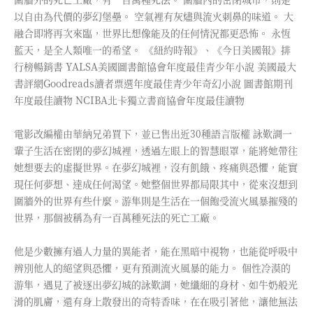
以自由為代價的夢幻堡壘。 空氣裡有灰燼與流火刺鼻的味道。 大
融合即將再次來臨，世界比想像能及的任何情況都更恐怖。 永恆
藍天，是全人類唯一的希望。 《紐約時報》、《今日美國報》排
行榜暢銷書 YALSA美國圖書館協會年度最佳青少年小說 美國最大
書評網Goodreads讀者票選年度最佳青少年奇幻小說 圖書館期刊
年度最佳讀物 NCIBA北卡獨立書商協會年度最佳讀物
電影改編權由華納兄弟買下，並已售出近30種語言版權 詠歎調一
輩子生活在密閉的夢幻城裡，透過左眼上的智慧眼罩，能將她帶往
她想要去的虛擬世界。在夢幻城裡，沒有飢餓、疼痛與恐懼，能實
現任何夢想、達成任何渴望。她整個世界都局限其中，從來沒想到
圍牆外的世界有些什麼。游隼則是生活在一個飽受流火風暴摧殘的
世界，那個被稱為有一百萬種死法的死亡工廠。
他是少數擁有過人力量的異能者，能在黑暗中視物，也能從呼吸中
辨別他人的絕望與恐懼，更有預測流火風暴的能力。 個性冷漠的
游隼，遇見了被逐出夢幻城的詠歎調，她纖細的身材、如牛奶般光
滑的肌膚，還有身上散發出的奇特香味，在在吸引著他，讓他無法