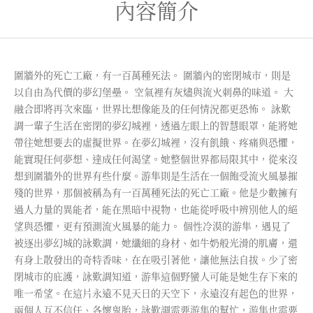
內容簡介
圍牆外的死亡工廠，有一百萬種死法。 圍牆內的密閉城市，則是
以自由為代價的夢幻堡壘。 空氣裡有灰燼與流火刺鼻的味道。 大
融合即將再次來臨，世界比想像能及的任何情況都更恐怖。 詠歎
調一輩子生活在密閉的夢幻城裡，透過左眼上的智慧眼罩，能將她
帶往她想要去的虛擬世界。在夢幻城裡，沒有飢餓、疼痛與恐懼，
能實現任何夢想、達成任何渴望。她整個世界都局限其中，從來沒
想到圍牆外的世界有些什麼。游隼則是生活在一個飽受流火風暴摧
殘的世界，那個被稱為有一百萬種死法的死亡工廠。他是少數擁有
過人力量的異能者，能在黑暗中視物，也能從呼吸中辨別他人的絕
望與恐懼，更有預測流火風暴的能力。 個性冷漠的游隼，遇見了
被逐出夢幻城的詠歎調，她纖細的身材、如牛奶般光滑的肌膚，還
有身上散發出的奇特香味，在在吸引著他，讓他無法自拔。少了密
閉城市的庇護，詠歎調知道，游隼這個野蠻人可能是她生存下來的
唯一希望。在這片永遠不見天日的天空下，永遠沒有起色的世界，
兩個人互不信任、各懷鬼胎，詠歎調需要游隼的幫忙，游隼也需要