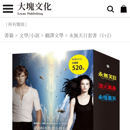
| 所有類別 |
書籍
>
文學/小說
>
翻譯文學
>
永無天日套書（1+2）