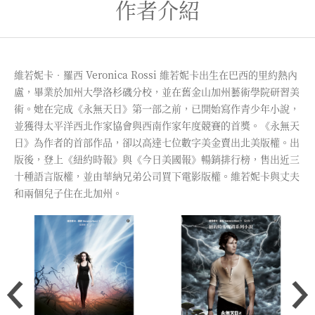
作者介紹
維若妮卡‧羅西 Veronica Rossi 維若妮卡出生在巴西的里約熱內
盧，畢業於加州大學洛杉磯分校，並在舊金山加州藝術學院研習美
術。她在完成《永無天日》第一部之前，已開始寫作青少年小說，
並獲得太平洋西北作家協會與西南作家年度競賽的首獎。《永無天
日》為作者的首部作品，卻以高達七位數字美金賣出北美版權。出
版後，登上《紐約時報》與《今日美國報》暢銷排行榜，售出近三
十種語言版權，並由華納兄弟公司買下電影版權。維若妮卡與丈夫
和兩個兒子住在北加州。