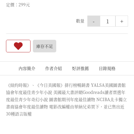
定價：299元
-
+
數量
庫存不足
內容簡介
作者介紹
好評推薦
目錄規格
《紐約時報》、《今日美國報》排行榜暢銷書 YALSA美國圖書館
協會年度最佳青少年小說 美國最大書評網Goodreads讀者票選年
度最佳青少年奇幻小說 圖書館期刊年度最佳讀物 NCIBA北卡獨立
書商協會年度最佳讀物 電影改編權由華納兄弟買下，並已售出近
30種語言版權