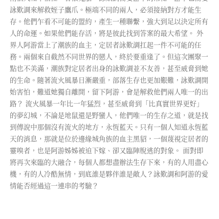
詠歎調來解救姪子鷹爪。極端不同的兩人，必須接納對方才能生
存。他們乍看不可能的盟約，產生一種聯繫，強大到足以決定所有
人的命運。如果他們能存活，將是彼此找到答案的最大希望。 外
界人阿游當上了潮族的血主，定居者詠歎調扛起一件不可能的任
務。兩個來自截然不同世界的戀人，終於要重逢了。但這次團聚一
點也不美滿，潮族對定居者出身的詠歎調並不友善，甚至威脅到她
的生命。隨著流火風暴日漸嚴重，部落生存也更加艱難，詠歎調開
始害怕，難道她獨自離開，留下阿游，會是解救他們兩人唯一的出
路？ 流火風暴一年比一年猛烈，甚至威脅到「比真實世界更好」
的夢幻城，不論是地鼠還是野蠻人，他們唯一的生存之道，就是找
到傳說中那個沒有流火的地方，永恆藍天。只有一個人知道永恆藍
天的消息，那就是位於邊緣城角族的血主黑貂，一個蔑視定居者的
靈嗅者，也是阿游姊姊被迫下嫁、卻又臨陣脫逃的對象。 面對即
將再次來臨的大融合，每個人都想盡辦法生存下來，有的人用盡心
機，有的人冷酷無情，到底誰是夥伴誰是敵人？詠歎調和阿游的愛
情能否經過這一連串的考驗？