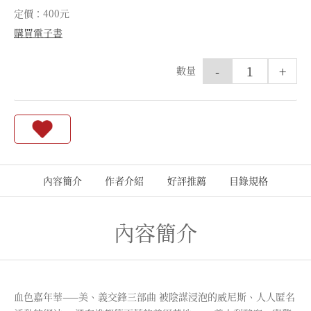
定價：400元
購買電子書
-
+
數量
內容簡介
作者介紹
好評推薦
目錄規格
內容簡介
血色嘉年華——美、義交鋒三部曲 被陰謀浸泡的威尼斯、人人匿名