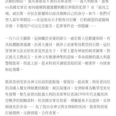
活動的網站， 還有誰都管不著的美軍基地…… 義大利駭客、憲警
vs美國女軍官 如何破解跨越實體與數位界限的犯罪？ 在「面具之
城」威尼斯，市民在節慶時以面具掩飾自己的身分。如今，他們可
登入嘉年華網站——在這座由天才駭客丹尼爾．巴柏創造的虛擬城
市裡，不僅用戶可以完全匿名，犯罪事件也一併隱藏……
一月六日主顯節，這個屬於巫婆的節日，威尼斯人狂歡慶祝時，有
具屍體隨著漲潮，沿著大運河，被沖上安康聖母教堂的石階。這位
穿著神父法衣的死者竟然是女子，手臂上還有神祕的刺青圖案。對
正統天主教而言，女神父有褻瀆神聖的意味。奉命偵辦的義大利憲
警隊凱蒂．塔波上尉，從未料到升調偵查組的第一樁案件，內情會
如此複雜。
凱蒂查到受害女神父住宿的旅館後，發現另一起命案：與死者同住
的美國人權女律師遭到槍殺，被沉屍運河。女律師專為戰爭受害女
性發聲，她生前曾向駐義大利的美軍單位查詢1990年代克羅埃西
亞戰爭的相關資料，但美國女軍官荷莉．博蘭還來不及提供，女律
師就死於非命…… 為了找出女神父與女律師的死因，凱蒂與荷莉
打破慣例，交換情報，合作查案。