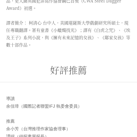
品，更入圍英國犯罪寫作協會鋼匕首獎（CWA Steel Dagger
Award）初選。
譯者簡介： 柯清心 台中人，美國堪薩斯大學戲劇研究所碩士，現
任專職翻譯。著有童書《小蠟燭找光》；譯有《白虎之咒》、《埃
及王子》系列小說，與《擁有未來記憶的女孩》、《鄰家女孩》等
數十部作品。
好評推薦
導讀
余佳璋（國際記者聯盟IFJ 執委會委員）
推薦
余小芳（台灣推理作家協會理事）
譚端（偵探書屋探長）