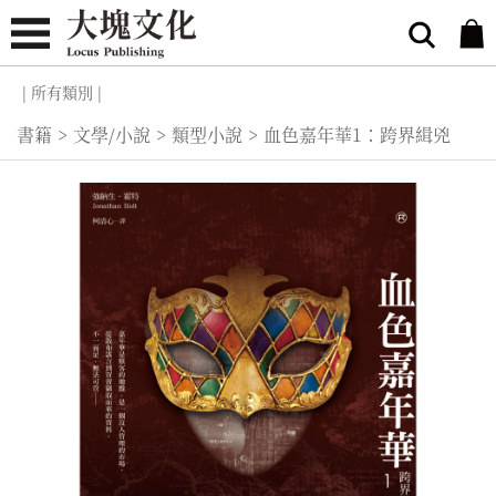
| 所有類別 |
書籍
>
文學/小說
>
類型小說
>
血色嘉年華1：跨界緝兇