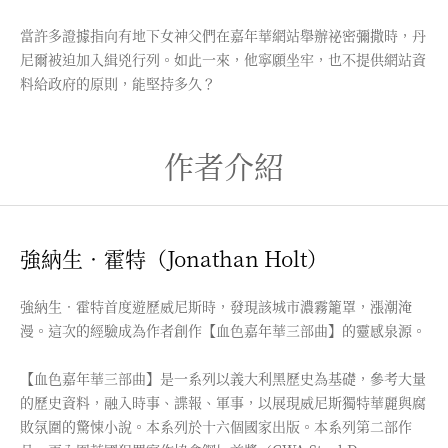
當許多證據指向有地下女神父們在嘉年華網站舉辦祕密彌撒時，丹
尼爾被迫加入緝兇行列。如此一來，他寧願坐牢，也不提供網站資
料給政府的原則，能堅持多久？
作者介紹
強納生．霍特（Jonathan Holt）
強納生．霍特首度遊歷威尼斯時，發現該城市濃霧籠罩，漲潮淹
漫。這次的經驗成為作者創作【血色嘉年華三部曲】的靈感泉源。
【血色嘉年華三部曲】是一系列以義大利黑歷史為基礎，參考大量
的歷史資料，融入時事、諜報、軍事，以展現威尼斯獨特華麗與腐
敗氛圍的驚悚小說。本系列於十六個國家出版。本系列第二部作