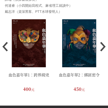
何達睿（小四開始寫程式、麻省理工就讀中）
戴志洋（資深黑客、PTT水球發明人）
血色嘉年華1：跨界緝兇
血色嘉年華2：綁匪密令
400
450
元
元