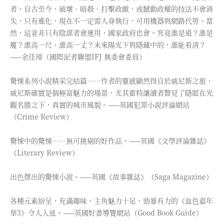
者，自古至今，破壞、暗殺、打擊政敵，或撼動政權的技法不會消
失，只有進化，現在不一定需人身執行，可用機器與網路代勞。當
然，這並非只有陰謀者會運用，國家政府也會。究竟誰是道？誰是
魔？誰高一尺、誰高一丈？未來陽光下與隱藏中的，誰能看清？
——余佳璋（國際記者聯盟IFJ 執委會委員）
驚悚系列小說精采完結篇……作者的靈感顯然得自於威尼斯之旅，
威尼斯確實是個極富魅力的場景，尤其霍特讓讀者瞥見了隱匿在光
觀名勝之下，真實的城市風貌。——英國犯罪小說評論網站
（Crime Review）
驚悚中的驚悚……無可挑剔的好作品。——英國《文學評論雜誌》
（Literary Review）
出色傑出的驚悚小說。——英國《故事雜誌》（Saga Magazine）
各種元素紛呈，充滿趣味，主角魅力十足，勁暴有力的《血色嘉年
華3》令人入迷。——英國好書導覽網站（Good Book Guide）