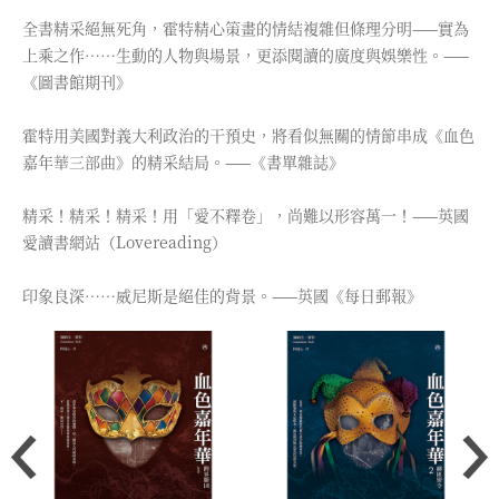
全書精采絕無死角，霍特精心策畫的情結複雜但條理分明——實為
上乘之作……生動的人物與場景，更添閱讀的廣度與娛樂性。——
《圖書館期刊》
霍特用美國對義大利政治的干預史，將看似無關的情節串成《血色
嘉年華三部曲》的精采結局。——《書單雜誌》
精采！精采！精采！用「愛不釋卷」，尚難以形容萬一！——英國
愛讀書網站（Lovereading）
印象良深……威尼斯是絕佳的背景。——英國《每日郵報》