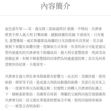
內容簡介
血色嘉年華——美、義交鋒三部曲最終回 劍黨、中情局、共濟會
將黑手伸入義大利 打擊政敵、撼動政權的伎倆 不會消失，只有進
化 憲警獲報，威尼斯麗都島海灘的日光浴勝地有具男屍，其舌頭
被割下來擺在屍體旁邊。從陳屍方式來看，死者的身分可能是違反
誓約被處死的共濟會地下組織成員。義大利女憲警凱蒂．塔波受命
偵辦此案，但她不解憲警隊的同事們為何處處提防她；長官為何希
望她快快結案，不要深究。
共濟會在義大利社會各階層都有影響力。由北約、美國扶植，使用
暗殺、綁架等手段，造成義大利政局動盪的劍黨，其惡行見光死之
後，一度被外界以為組織瓦解；但實際上則轉入共濟會的庇護之
下，積極重新集結。美國軍官荷莉．博蘭的父親與同袍告發劍黨與
共濟會勾結，而父親在事後卻經歷兩次中風，他的同袍則車禍身
亡……她誓言查明真相。