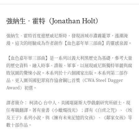
強納生．霍特（Jonathan Holt）
強納生．霍特首度遊歷威尼斯時，發現該城市濃霧籠罩，漲潮淹
漫。這次的經驗成為作者創作【血色嘉年華三部曲】的靈感泉源。
【血色嘉年華三部曲】是一系列以義大利黑歷史為基礎，參考大量
的歷史資料，融入時事、諜報、軍事，以展現威尼斯獨特華麗與腐
敗氛圍的驚悚小說。本系列於十六個國家出版。本系列第二部作
品，更入圍英國犯罪寫作協會鋼匕首獎（CWA Steel Dagger
Award）初選。
譯者簡介： 柯清心 台中人，美國堪薩斯大學戲劇研究所碩士，現
任專職翻譯。著有童書《小蠟燭找光》；譯有《白虎之咒》、《埃
及王子》系列小說，與《擁有未來記憶的女孩》、《鄰家女孩》等
數十部作品。