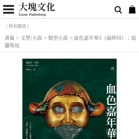
| 所有類別 |
書籍
>
文學/小說
>
類型小說
>
血色嘉年華3（最終回）：追
獵叛徒