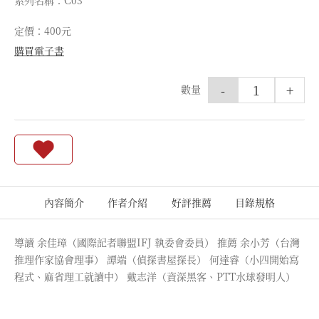
系列名稱：C03
定價：400元
購買電子書
-
+
數量
內容簡介
作者介紹
好評推薦
目錄規格
導讀 余佳璋（國際記者聯盟IFJ 執委會委員） 推薦 余小芳（台灣
推理作家協會理事） 譚端（偵探書屋探長） 何達睿（小四開始寫
程式、麻省理工就讀中） 戴志洋（資深黑客、PTT水球發明人）