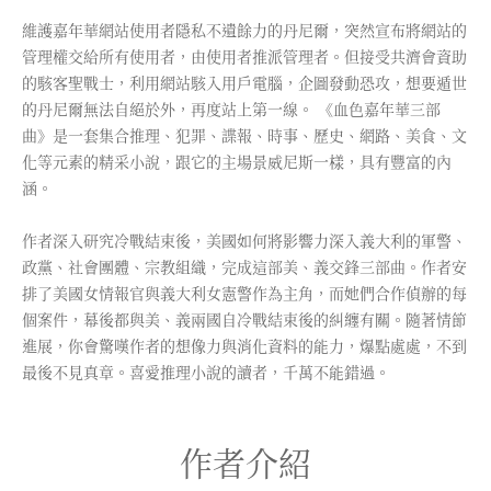
維護嘉年華網站使用者隱私不遺餘力的丹尼爾，突然宣布將網站的
管理權交給所有使用者，由使用者推派管理者。但接受共濟會資助
的駭客聖戰士，利用網站駭入用戶電腦，企圖發動恐攻，想要遁世
的丹尼爾無法自絕於外，再度站上第一線。 《血色嘉年華三部
曲》是一套集合推理、犯罪、諜報、時事、歷史、網路、美食、文
化等元素的精采小說，跟它的主場景威尼斯一樣，具有豐富的內
涵。
作者深入研究冷戰結束後，美國如何將影響力深入義大利的軍警、
政黨、社會團體、宗教組織，完成這部美、義交鋒三部曲。作者安
排了美國女情報官與義大利女憲警作為主角，而她們合作偵辦的每
個案件，幕後都與美、義兩國自冷戰結束後的糾纏有關。隨著情節
進展，你會驚嘆作者的想像力與消化資料的能力，爆點處處，不到
最後不見真章。喜愛推理小說的讀者，千萬不能錯過。
作者介紹