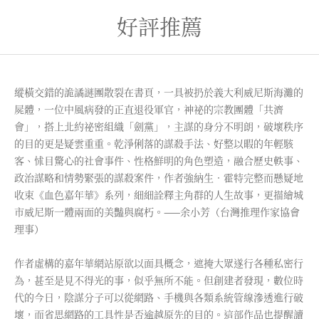
好評推薦
縱橫交錯的詭譎謎團散裂在書頁，一具被扔於義大利威尼斯海灘的
屍體，一位中風病發的正直退役軍官，神祕的宗教團體「共濟
會」，搭上北約祕密組織「劍黨」，主謀的身分不明朗，破壞秩序
的目的更是疑雲重重。乾淨俐落的謀殺手法、好整以暇的年輕駭
客、怵目驚心的社會事件、性格鮮明的角色塑造，融合歷史軼事、
政治謀略和情勢緊張的謀殺案件，作者強納生．霍特完整而懸疑地
收束《血色嘉年華》系列，細細詮釋主角群的人生故事，更描繪城
市威尼斯一體兩面的美豔與腐朽。——余小芳（台灣推理作家協會
理事）
作者虛構的嘉年華網站原欲以面具概念，遮掩大眾遂行各種私密行
為，甚至是見不得光的事，似乎無所不能。但創建者發現，數位時
代的今日，陰謀分子可以從網路、手機與各類系統管線滲透進行破
壞，而省思網路的工具性是否逾越原先的目的。這部作品也提醒讀