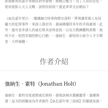
匪頻繁利用嘉年華網站對外發聲，挑戰公權力。為了人質的安危，
他再度陷入天人交戰：該堅持原則？還是乖乖交出網站？
《血色嘉年華2》，繼續融合時事與歷史資料，帶領讀者進入布局
龐大的犯罪事件，來深入探討美、義兩國僵持多年的矛盾處境。此
外，還有更多誘人的威尼斯美食與景致，以及宗教團體與黑幫，無
所不在、昭然若揭的野心行動……強納生．霍特的小說令人手不釋
卷、大呼過癮。
作者介紹
強納生．霍特（Jonathan Holt）
強納生．霍特首度遊歷威尼斯時，發現該城市濃霧籠罩，漲潮淹
漫。這次的經驗成為作者創作【血色嘉年華三部曲】的靈感泉源。