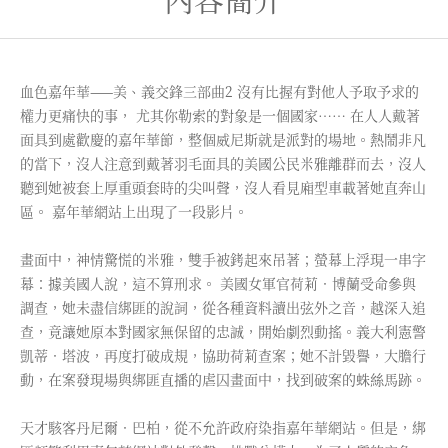
血色嘉年華——美、義交鋒三部曲2 沒有比握有對他人予取予求的
權力更痛快的事， 尤其你勒索的對象是一個國家…… 在人人戴著
面具到處歡慶的嘉年華節，整個威尼斯就是派對的場地。熱鬧非凡
的當下，沒人注意到戴著羽毛面具的美國公民米雅離群而去，沒人
聽到她被套上厚重頭套時的尖叫聲，沒人看見廂型車載著她直奔山
區。 嘉年華網站上出現了一段影片。
畫面中，神情驚慌的米雅，雙手被銬起來吊著；螢幕上浮現一串字
幕：據美國人說，這不算刑求。 美國女軍官荷莉．博蘭受命參與
調查，她未盡信綁匪的說詞，從各種資料讀出弦外之音，越深入追
查，竟讓她原本對國家無保留的忠誠，開始劇烈動搖。義大利憲警
凱蒂．塔波，再度打破成規，協助荷莉查案；她不計毀譽，大膽行
動，在案發現場與綁匪直播的虐囚畫面中，找到破案的蛛絲馬跡。
天才駭客丹尼爾．巴柏，從不允許政府染指嘉年華網站。但是，綁