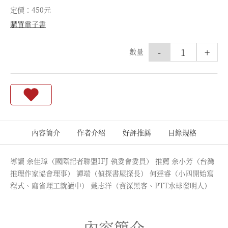
定價：450元
購買電子書
-
+
數量
內容簡介
作者介紹
好評推薦
目錄規格
導讀 余佳璋（國際記者聯盟IFJ 執委會委員） 推薦 余小芳（台灣
推理作家協會理事） 譚端（偵探書屋探長） 何達睿（小四開始寫
程式、麻省理工就讀中） 戴志洋（資深黑客、PTT水球發明人）
內容簡介