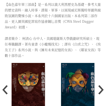
【血色嘉年華三部曲】是一系列以義大利黑歷史為基礎，參考大量
的歷史資料，融入時事、諜報、軍事，以展現威尼斯獨特華麗與腐
敗氛圍的驚悚小說。本系列於十六個國家出版。本系列第二部作
品，更入圍英國犯罪寫作協會鋼匕首獎（CWA Steel Dagger
Award）初選。
譯者簡介： 柯清心 台中人，美國堪薩斯大學戲劇研究所碩士，現
任專職翻譯。著有童書《小蠟燭找光》；譯有《白虎之咒》、《埃
及王子》系列小說，與《擁有未來記憶的女孩》、《鄰家女孩》等
數十部作品。