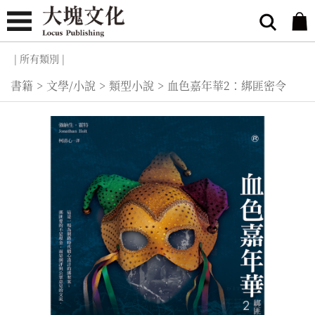
| 所有類別 |
書籍
>
文學/小說
>
類型小說
>
血色嘉年華2：綁匪密令